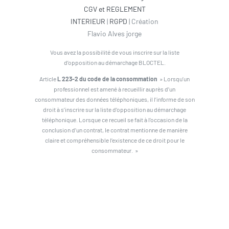
CGV et REGLEMENT
INTERIEUR
|
RGPD
| Création
Flavio Alves jorge
Vous avez la possibilité de vous inscrire sur la liste
d’opposition au démarchage BLOCTEL.
Article
L 223-2 du code de la consommation
» Lorsqu’un
professionnel est amené à recueillir auprès d’un
consommateur des données téléphoniques, il l’informe de son
droit à s’inscrire sur la liste d’opposition au démarchage
téléphonique. Lorsque ce recueil se fait à l’occasion de la
conclusion d’un contrat, le contrat mentionne de manière
claire et compréhensible l’existence de ce droit pour le
consommateur. »