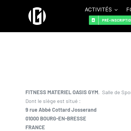
Passer
ACTIVITÉS
F
au
PRÉ-INSCRIPTI
contenu
FITNESS MATERIEL OASIS GYM
, Salle de Spo
Dont le siège est situé :
9 rue Abbé Cottard Josserand
01000 BOURG-EN-BRESSE
FRANCE