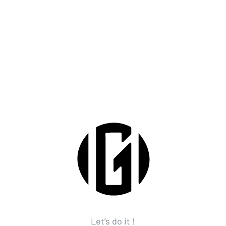
Let’s do it !