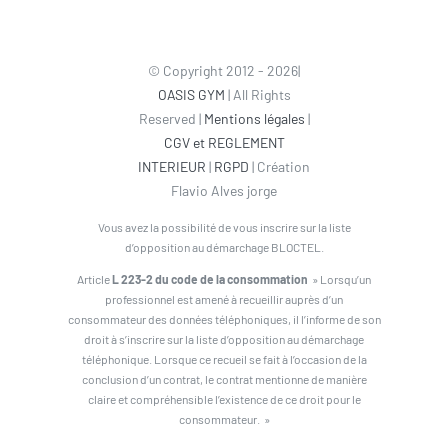
© Copyright 2012 - 2026|
OASIS GYM
| All Rights
Reserved |
Mentions légales
|
CGV et REGLEMENT
INTERIEUR
|
RGPD
| Création
Flavio Alves jorge
Vous avez la possibilité de vous inscrire sur la liste
d’opposition au démarchage BLOCTEL.
Article
L 223-2 du code de la consommation
» Lorsqu’un
professionnel est amené à recueillir auprès d’un
consommateur des données téléphoniques, il l’informe de son
droit à s’inscrire sur la liste d’opposition au démarchage
téléphonique. Lorsque ce recueil se fait à l’occasion de la
conclusion d’un contrat, le contrat mentionne de manière
claire et compréhensible l’existence de ce droit pour le
consommateur. »