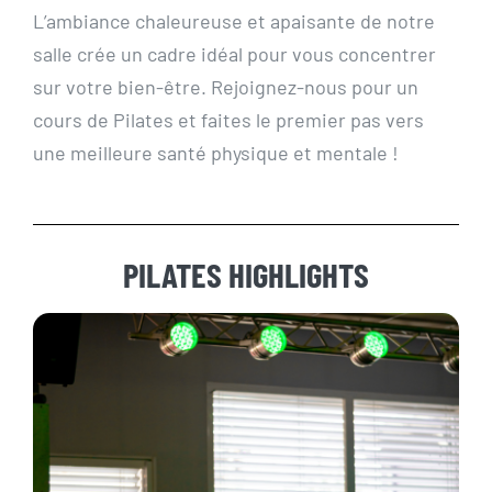
L’ambiance chaleureuse et apaisante de notre
salle crée un cadre idéal pour vous concentrer
sur votre bien-être. Rejoignez-nous pour un
cours de Pilates et faites le premier pas vers
une meilleure santé physique et mentale !
PILATES HIGHLIGHTS