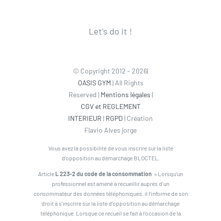
Let’s do it !
© Copyright 2012 - 2026|
OASIS GYM
| All Rights
Reserved |
Mentions légales
|
CGV et REGLEMENT
INTERIEUR
|
RGPD
| Création
Flavio Alves jorge
Vous avez la possibilité de vous inscrire sur la liste
d’opposition au démarchage BLOCTEL.
Article
L 223-2 du code de la consommation
» Lorsqu’un
professionnel est amené à recueillir auprès d’un
consommateur des données téléphoniques, il l’informe de son
droit à s’inscrire sur la liste d’opposition au démarchage
téléphonique. Lorsque ce recueil se fait à l’occasion de la