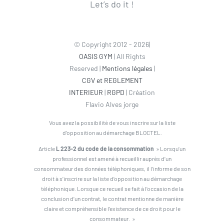
Let’s do it !
© Copyright 2012 - 2026|
OASIS GYM
| All Rights
Reserved |
Mentions légales
|
CGV et REGLEMENT
INTERIEUR
|
RGPD
| Création
Flavio Alves jorge
Vous avez la possibilité de vous inscrire sur la liste
d’opposition au démarchage BLOCTEL.
Article
L 223-2 du code de la consommation
» Lorsqu’un
professionnel est amené à recueillir auprès d’un
consommateur des données téléphoniques, il l’informe de son
droit à s’inscrire sur la liste d’opposition au démarchage
téléphonique. Lorsque ce recueil se fait à l’occasion de la
conclusion d’un contrat, le contrat mentionne de manière
claire et compréhensible l’existence de ce droit pour le
consommateur. »