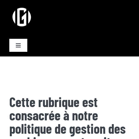
Passer
au
contenu
Toggle
Navigation
Activités
Formules
Cette rubrique est
Plannings
consacrée à notre
Equipe
politique de gestion des