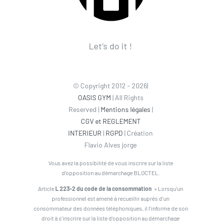
Let’s do it !
© Copyright 2012 - 2026|
OASIS GYM
| All Rights
Reserved |
Mentions légales
|
CGV et REGLEMENT
INTERIEUR
|
RGPD
| Création
Flavio Alves jorge
Vous avez la possibilité de vous inscrire sur la liste
d’opposition au démarchage BLOCTEL.
Article
L 223-2 du code de la consommation
» Lorsqu’un
professionnel est amené à recueillir auprès d’un
consommateur des données téléphoniques, il l’informe de son
droit à s’inscrire sur la liste d’opposition au démarchage