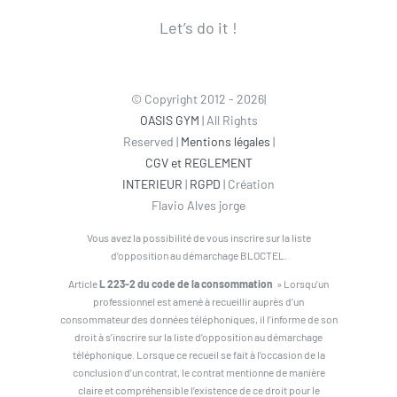
Let’s do it !
© Copyright 2012 - 2026|
OASIS GYM
| All Rights
Reserved |
Mentions légales
|
CGV et REGLEMENT
INTERIEUR
|
RGPD
| Création
Flavio Alves jorge
Vous avez la possibilité de vous inscrire sur la liste
d’opposition au démarchage BLOCTEL.
Article
L 223-2 du code de la consommation
» Lorsqu’un
professionnel est amené à recueillir auprès d’un
consommateur des données téléphoniques, il l’informe de son
droit à s’inscrire sur la liste d’opposition au démarchage
téléphonique. Lorsque ce recueil se fait à l’occasion de la
conclusion d’un contrat, le contrat mentionne de manière
claire et compréhensible l’existence de ce droit pour le