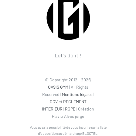
Let’s do it !
© Copyright 2012 - 2026|
OASIS GYM
| All Rights
Reserved |
Mentions légales
|
CGV et REGLEMENT
INTERIEUR
|
RGPD
| Création
Flavio Alves jorge
Vous avez la possibilité de vous inscrire sur la liste
d’opposition au démarchage BLOCTEL.