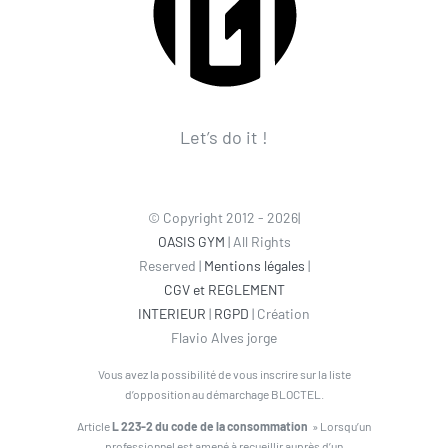
Let’s do it !
© Copyright 2012 - 2026|
OASIS GYM
| All Rights
Reserved |
Mentions légales
|
CGV et REGLEMENT
INTERIEUR
|
RGPD
| Création
Flavio Alves jorge
Vous avez la possibilité de vous inscrire sur la liste
d’opposition au démarchage BLOCTEL.
Article
L 223-2 du code de la consommation
» Lorsqu’un
professionnel est amené à recueillir auprès d’un