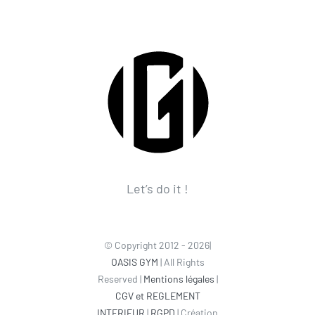
Let’s do it !
© Copyright 2012 - 2026|
OASIS GYM
| All Rights
Reserved |
Mentions légales
|
CGV et REGLEMENT
INTERIEUR
|
RGPD
| Création