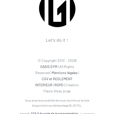
Let’s do it !
© Copyright 2012 - 2026|
OASIS GYM
| All Rights
Reserved |
Mentions légales
|
CGV et REGLEMENT
INTERIEUR
|
RGPD
| Création
Flavio Alves jorge
Vous avez la possibilité de vous inscrire sur la liste
d’opposition au démarchage BLOCTEL.
Article
L 223-2 du code de la consommation
» Lorsqu’un