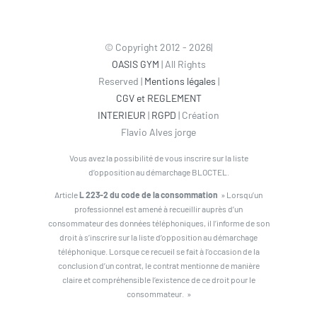
© Copyright 2012 - 2026|
OASIS GYM
| All Rights
Reserved |
Mentions légales
|
CGV et REGLEMENT
INTERIEUR
|
RGPD
| Création
Flavio Alves jorge
Vous avez la possibilité de vous inscrire sur la liste
d’opposition au démarchage BLOCTEL.
Article
L 223-2 du code de la consommation
» Lorsqu’un
professionnel est amené à recueillir auprès d’un
consommateur des données téléphoniques, il l’informe de son
droit à s’inscrire sur la liste d’opposition au démarchage
téléphonique. Lorsque ce recueil se fait à l’occasion de la
conclusion d’un contrat, le contrat mentionne de manière
claire et compréhensible l’existence de ce droit pour le
consommateur. »