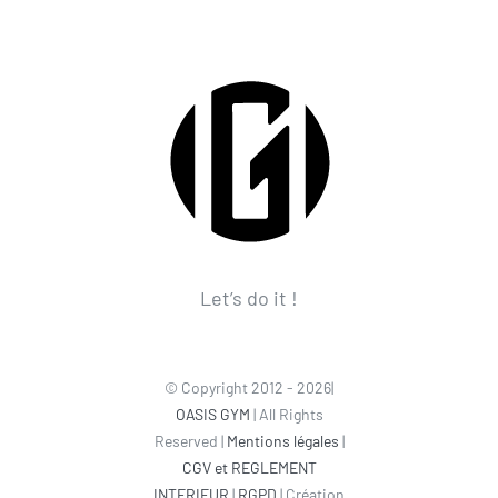
Let’s do it !
© Copyright 2012 - 2026|
OASIS GYM
| All Rights
Reserved |
Mentions légales
|
CGV et REGLEMENT
INTERIEUR
|
RGPD
| Création