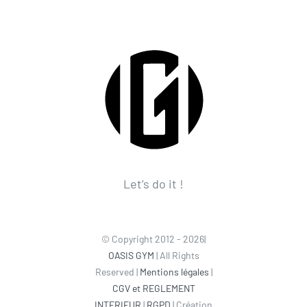
Let’s do it !
© Copyright 2012 - 2026|
OASIS GYM
| All Rights
Reserved |
Mentions légales
|
CGV et REGLEMENT
INTERIEUR
|
RGPD
| Création