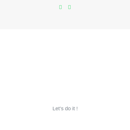
Let’s do it !