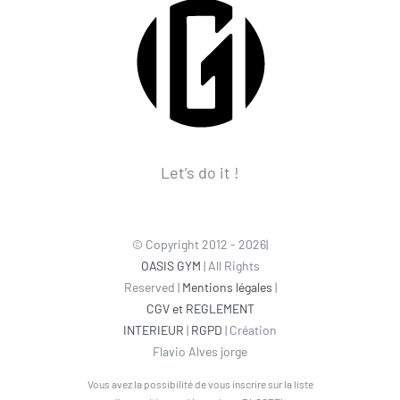
Let’s do it !
© Copyright 2012 - 2026|
OASIS GYM
| All Rights
Reserved |
Mentions légales
|
CGV et REGLEMENT
INTERIEUR
|
RGPD
| Création
Flavio Alves jorge
Vous avez la possibilité de vous inscrire sur la liste