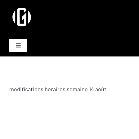
Passer
au
contenu
Toggle
Navigation
Activités
Formules
modifications horaires semaine 14 août
Plannings
Equipe