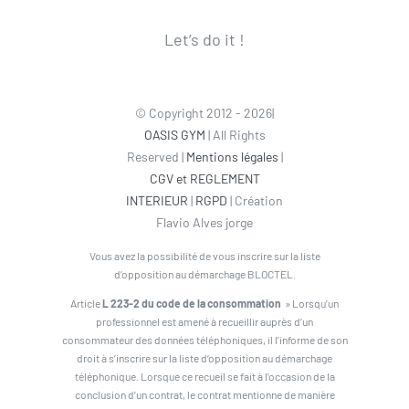
Let’s do it !
© Copyright 2012 - 2026|
OASIS GYM
| All Rights
Reserved |
Mentions légales
|
CGV et REGLEMENT
INTERIEUR
|
RGPD
| Création
Flavio Alves jorge
Vous avez la possibilité de vous inscrire sur la liste
d’opposition au démarchage BLOCTEL.
Article
L 223-2 du code de la consommation
» Lorsqu’un
professionnel est amené à recueillir auprès d’un
consommateur des données téléphoniques, il l’informe de son
droit à s’inscrire sur la liste d’opposition au démarchage
téléphonique. Lorsque ce recueil se fait à l’occasion de la
conclusion d’un contrat, le contrat mentionne de manière