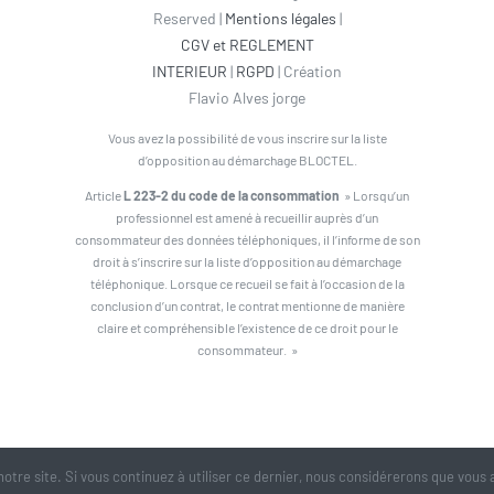
Reserved |
Mentions légales
|
CGV et REGLEMENT
INTERIEUR
|
RGPD
| Création
Flavio Alves jorge
Vous avez la possibilité de vous inscrire sur la liste
d’opposition au démarchage BLOCTEL.
Article
L 223-2 du code de la consommation
» Lorsqu’un
professionnel est amené à recueillir auprès d’un
consommateur des données téléphoniques, il l’informe de son
droit à s’inscrire sur la liste d’opposition au démarchage
téléphonique. Lorsque ce recueil se fait à l’occasion de la
conclusion d’un contrat, le contrat mentionne de manière
claire et compréhensible l’existence de ce droit pour le
consommateur. »
otre site. Si vous continuez à utiliser ce dernier, nous considérerons que vous a