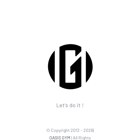
Let’s do it !
© Copyright 2012 - 2026|
OASIS GYM
| All Rights