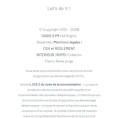
Let’s do it !
© Copyright 2012 - 2026|
OASIS GYM
| All Rights
Reserved |
Mentions légales
|
CGV et REGLEMENT
INTERIEUR
|
RGPD
| Création
Flavio Alves jorge
Vous avez la possibilité de vous inscrire sur la liste
d’opposition au démarchage BLOCTEL.
Article
L 223-2 du code de la consommation
» Lorsqu’un
professionnel est amené à recueillir auprès d’un
consommateur des données téléphoniques, il l’informe de son
droit à s’inscrire sur la liste d’opposition au démarchage
téléphonique. Lorsque ce recueil se fait à l’occasion de la
conclusion d’un contrat, le contrat mentionne de manière
claire et compréhensible l’existence de ce droit pour le