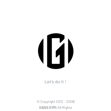
Let’s do it !
© Copyright 2012 - 2026|
OASIS GYM
| All Rights