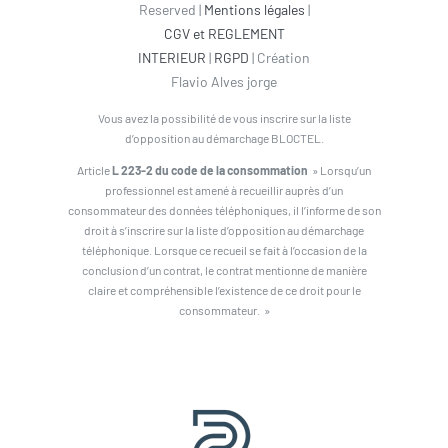
Reserved |
Mentions légales
|
CGV et REGLEMENT
INTERIEUR
|
RGPD
| Création
Flavio Alves jorge
Vous avez la possibilité de vous inscrire sur la liste
d’opposition au démarchage BLOCTEL.
Article
L 223-2 du code de la consommation
» Lorsqu’un
professionnel est amené à recueillir auprès d’un
consommateur des données téléphoniques, il l’informe de son
droit à s’inscrire sur la liste d’opposition au démarchage
téléphonique. Lorsque ce recueil se fait à l’occasion de la
conclusion d’un contrat, le contrat mentionne de manière
claire et compréhensible l’existence de ce droit pour le
consommateur. »