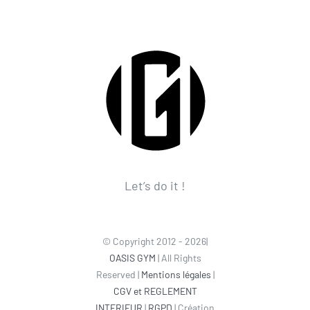
Let’s do it !
© Copyright 2012 - 2026|
OASIS GYM
| All Rights
Reserved |
Mentions légales
|
CGV et REGLEMENT
INTERIEUR
|
RGPD
| Création