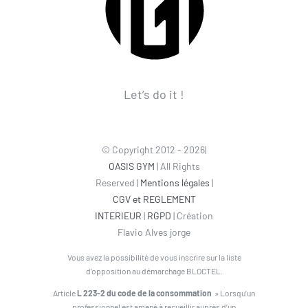
Let’s do it !
© Copyright 2012 - 2026|
OASIS GYM
| All Rights
Reserved |
Mentions légales
|
CGV et REGLEMENT
INTERIEUR
|
RGPD
| Création
Flavio Alves jorge
Vous avez la possibilité de vous inscrire sur la liste
d’opposition au démarchage BLOCTEL.
Article
L 223-2 du code de la consommation
» Lorsqu’un
professionnel est amené à recueillir auprès d’un