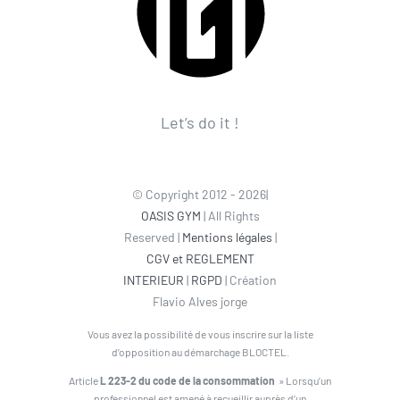
Let’s do it !
© Copyright 2012 - 2026|
OASIS GYM
| All Rights
Reserved |
Mentions légales
|
CGV et REGLEMENT
INTERIEUR
|
RGPD
| Création
Flavio Alves jorge
Vous avez la possibilité de vous inscrire sur la liste
d’opposition au démarchage BLOCTEL.
Article
L 223-2 du code de la consommation
» Lorsqu’un
professionnel est amené à recueillir auprès d’un