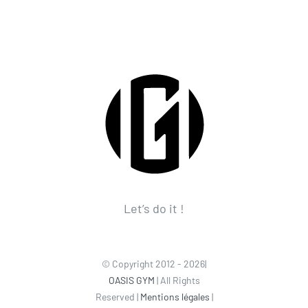
Let’s do it !
© Copyright 2012 - 2026|
OASIS GYM
| All Rights
Reserved |
Mentions légales
|