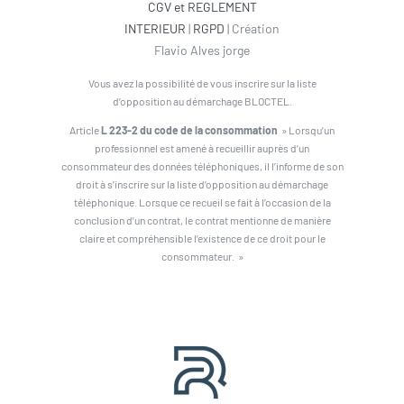
CGV et REGLEMENT
INTERIEUR
|
RGPD
| Création
Flavio Alves jorge
Vous avez la possibilité de vous inscrire sur la liste
d’opposition au démarchage BLOCTEL.
Article
L 223-2 du code de la consommation
» Lorsqu’un
professionnel est amené à recueillir auprès d’un
consommateur des données téléphoniques, il l’informe de son
droit à s’inscrire sur la liste d’opposition au démarchage
téléphonique. Lorsque ce recueil se fait à l’occasion de la
conclusion d’un contrat, le contrat mentionne de manière
claire et compréhensible l’existence de ce droit pour le
consommateur. »