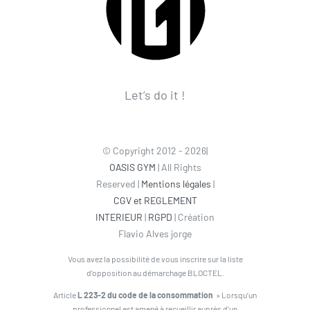
Let’s do it !
© Copyright 2012 - 2026|
OASIS GYM
| All Rights
Reserved |
Mentions légales
|
CGV et REGLEMENT
INTERIEUR
|
RGPD
| Création
Flavio Alves jorge
Vous avez la possibilité de vous inscrire sur la liste
d’opposition au démarchage BLOCTEL.
Article
L 223-2 du code de la consommation
» Lorsqu’un
professionnel est amené à recueillir auprès d’un