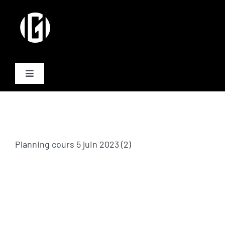
Passer
au
contenu
Toggle
Navigation
Activités
Formules
Planning cours 5 juin 2023 (2)
Plannings
Equipe