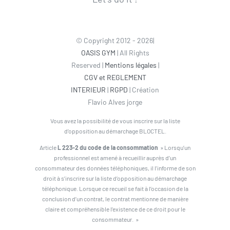
© Copyright 2012 - 2026|
OASIS GYM
| All Rights
Reserved |
Mentions légales
|
CGV et REGLEMENT
INTERIEUR
|
RGPD
| Création
Flavio Alves jorge
Vous avez la possibilité de vous inscrire sur la liste
d’opposition au démarchage BLOCTEL.
Article
L 223-2 du code de la consommation
» Lorsqu’un
professionnel est amené à recueillir auprès d’un
consommateur des données téléphoniques, il l’informe de son
droit à s’inscrire sur la liste d’opposition au démarchage
téléphonique. Lorsque ce recueil se fait à l’occasion de la
conclusion d’un contrat, le contrat mentionne de manière
claire et compréhensible l’existence de ce droit pour le
consommateur. »