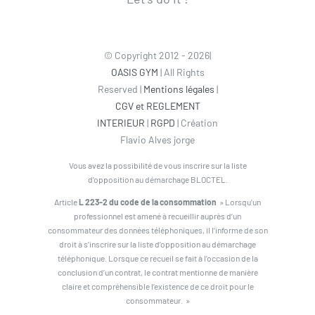
© Copyright 2012 - 2026|
OASIS GYM
| All Rights
Reserved |
Mentions légales
|
CGV et REGLEMENT
INTERIEUR
|
RGPD
| Création
Flavio Alves jorge
Vous avez la possibilité de vous inscrire sur la liste
d’opposition au démarchage BLOCTEL.
Article
L 223-2 du code de la consommation
» Lorsqu’un
professionnel est amené à recueillir auprès d’un
consommateur des données téléphoniques, il l’informe de son
droit à s’inscrire sur la liste d’opposition au démarchage
téléphonique. Lorsque ce recueil se fait à l’occasion de la
conclusion d’un contrat, le contrat mentionne de manière
claire et compréhensible l’existence de ce droit pour le
consommateur. »