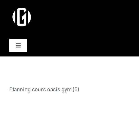
Passer
au
contenu
Toggle
Navigation
Activités
Formules
Planning cours oasis gym (5)
Plannings
Equipe