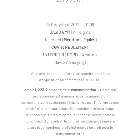
© Copyright 2012 - 2026|
OASIS GYM
| All Rights
Reserved |
Mentions légales
|
CGV et REGLEMENT
INTERIEUR
|
RGPD
| Création
Flavio Alves jorge
Vous avez la possibilité de vous inscrire sur la liste
d’opposition au démarchage BLOCTEL.
Article
L 223-2 du code de la consommation
» Lorsqu’un
professionnel est amené à recueillir auprès d’un
consommateur des données téléphoniques, il l’informe de son
droit à s’inscrire sur la liste d’opposition au démarchage
téléphonique. Lorsque ce recueil se fait à l’occasion de la
conclusion d’un contrat, le contrat mentionne de manière
claire et compréhensible l’existence de ce droit pour le
consommateur. »