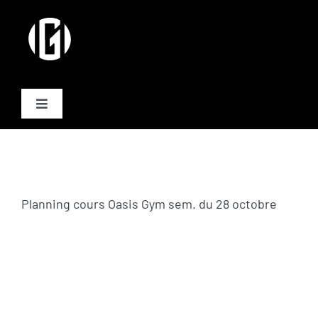
Passer
au
contenu
Toggle
Navigation
Activités
Formules
Planning cours Oasis Gym sem. du 28 octobre
Plannings
Equipe