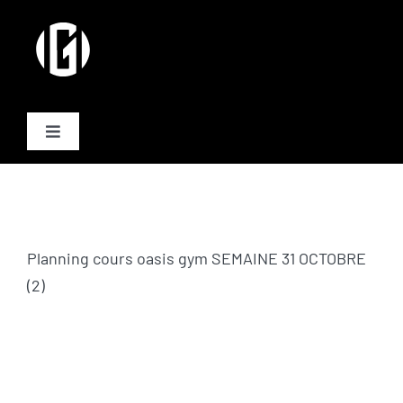
Passer
au
contenu
Toggle
Navigation
Activités
Formules
Planning cours oasis gym SEMAINE 31 OCTOBRE
(2)
Plannings
Equipe