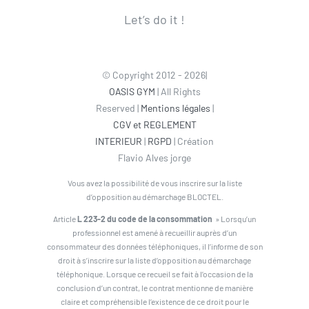
Let’s do it !
© Copyright 2012 - 2026|
OASIS GYM
| All Rights
Reserved |
Mentions légales
|
CGV et REGLEMENT
INTERIEUR
|
RGPD
| Création
Flavio Alves jorge
Vous avez la possibilité de vous inscrire sur la liste
d’opposition au démarchage BLOCTEL.
Article
L 223-2 du code de la consommation
» Lorsqu’un
professionnel est amené à recueillir auprès d’un
consommateur des données téléphoniques, il l’informe de son
droit à s’inscrire sur la liste d’opposition au démarchage
téléphonique. Lorsque ce recueil se fait à l’occasion de la
conclusion d’un contrat, le contrat mentionne de manière
claire et compréhensible l’existence de ce droit pour le