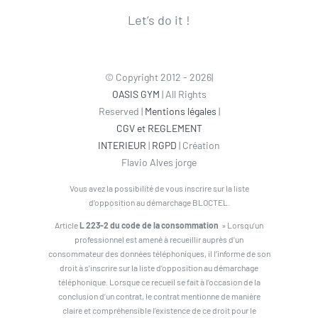
Let’s do it !
© Copyright 2012 - 2026|
OASIS GYM
| All Rights
Reserved |
Mentions légales
|
CGV et REGLEMENT
INTERIEUR
|
RGPD
| Création
Flavio Alves jorge
Vous avez la possibilité de vous inscrire sur la liste
d’opposition au démarchage BLOCTEL.
Article
L 223-2 du code de la consommation
» Lorsqu’un
professionnel est amené à recueillir auprès d’un
consommateur des données téléphoniques, il l’informe de son
droit à s’inscrire sur la liste d’opposition au démarchage
téléphonique. Lorsque ce recueil se fait à l’occasion de la
conclusion d’un contrat, le contrat mentionne de manière
claire et compréhensible l’existence de ce droit pour le