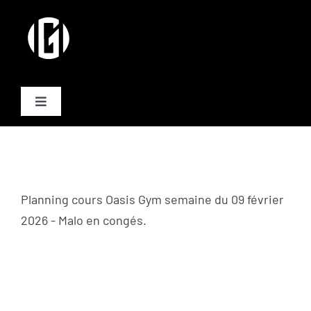
Passer
au
contenu
Toggle
Navigation
Activités
Formules
Planning cours Oasis Gym semaine du 09 février
2026 - Malo en congés.
Plannings
Equipe