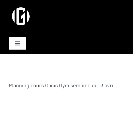
Passer
au
contenu
Toggle
Navigation
Activités
Formules
Planning cours Oasis Gym semaine du 13 avril
Plannings
Equipe