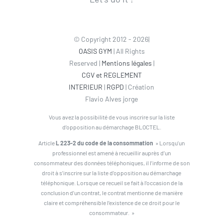
© Copyright 2012 - 2026|
OASIS GYM
| All Rights
Reserved |
Mentions légales
|
CGV et REGLEMENT
INTERIEUR
|
RGPD
| Création
Flavio Alves jorge
Vous avez la possibilité de vous inscrire sur la liste
d’opposition au démarchage BLOCTEL.
Article
L 223-2 du code de la consommation
» Lorsqu’un
professionnel est amené à recueillir auprès d’un
consommateur des données téléphoniques, il l’informe de son
droit à s’inscrire sur la liste d’opposition au démarchage
téléphonique. Lorsque ce recueil se fait à l’occasion de la
conclusion d’un contrat, le contrat mentionne de manière
claire et compréhensible l’existence de ce droit pour le
consommateur. »