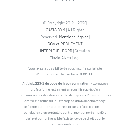
© Copyright 2012 - 2026|
OASIS GYM
| All Rights
Reserved |
Mentions légales
|
CGV et REGLEMENT
INTERIEUR
|
RGPD
| Création
Flavio Alves jorge
Vous avez la possibilité de vous inscrire sur la liste
d’opposition au démarchage BLOCTEL.
Article
L 223-2 du code de la consommation
» Lorsqu’un
professionnel est amené à recueillir auprès d’un
consommateur des données téléphoniques, il l’informe de son
droit à s’inscrire sur la liste d’opposition au démarchage
téléphonique. Lorsque ce recueil se fait à l’occasion de la
conclusion d’un contrat, le contrat mentionne de manière
claire et compréhensible l’existence de ce droit pour le
consommateur. »