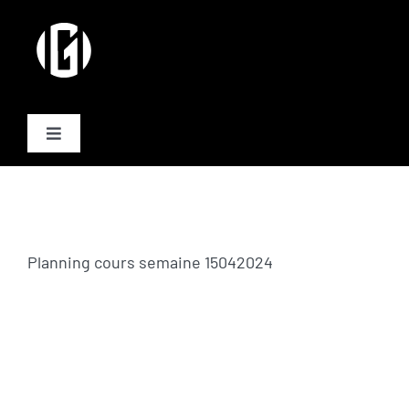
Passer
au
contenu
Toggle
Navigation
Activités
Formules
Planning cours semaine 15042024
Plannings
Equipe