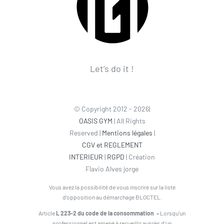
Let’s do it !
© Copyright 2012 - 2026|
OASIS GYM
| All Rights
Reserved |
Mentions légales
|
CGV et REGLEMENT
INTERIEUR
|
RGPD
| Création
Flavio Alves jorge
Vous avez la possibilité de vous inscrire sur la liste
d’opposition au démarchage BLOCTEL.
Article
L 223-2 du code de la consommation
» Lorsqu’un
professionnel est amené à recueillir auprès d’un