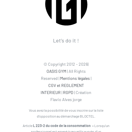
Let’s do it !
© Copyright 2012 - 2026|
OASIS GYM
| All Rights
Reserved |
Mentions légales
|
CGV et REGLEMENT
INTERIEUR
|
RGPD
| Création
Flavio Alves jorge
Vous avez la possibilité de vous inscrire sur la liste
d’opposition au démarchage BLOCTEL.
Article
L 223-2 du code de la consommation
» Lorsqu’un
professionnel est amené à recueillir auprès d’un