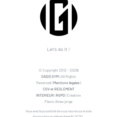
Let’s do it !
© Copyright 2012 - 2026|
OASIS GYM
| All Rights
Reserved |
Mentions légales
|
CGV et REGLEMENT
INTERIEUR
|
RGPD
| Création
Flavio Alves jorge
Vous avez la possibilité de vous inscrire sur la liste
d’opposition au démarchage BLOCTEL.