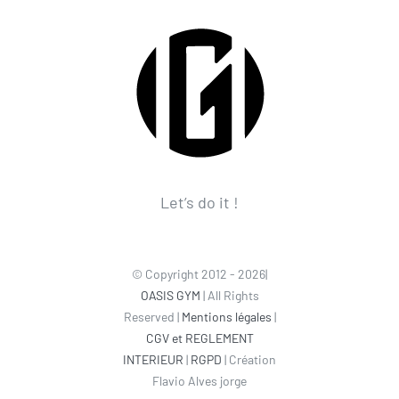
Let’s do it !
© Copyright 2012 - 2026|
OASIS GYM
| All Rights
Reserved |
Mentions légales
|
CGV et REGLEMENT
INTERIEUR
|
RGPD
| Création
Flavio Alves jorge