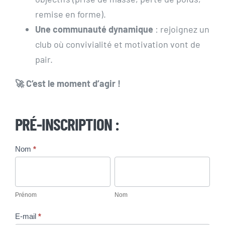
remise en forme).
Une communauté dynamique
: rejoignez un
club où convivialité et motivation vont de
pair.
🚀 C’est le moment d’agir !
PRÉ-INSCRIPTION :
Offre
Nom
*
Prénom
Nom
Black
Friday
2025
Prénom
Nom
E-mail
*