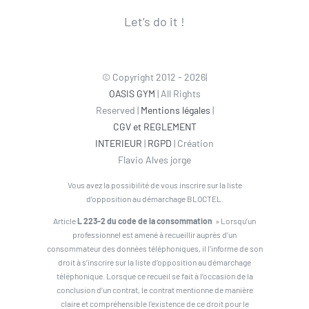
Let’s do it !
© Copyright 2012 - 2026|
OASIS GYM
| All Rights
Reserved |
Mentions légales
|
CGV et REGLEMENT
INTERIEUR
|
RGPD
| Création
Flavio Alves jorge
Vous avez la possibilité de vous inscrire sur la liste
d’opposition au démarchage BLOCTEL.
Article
L 223-2 du code de la consommation
» Lorsqu’un
professionnel est amené à recueillir auprès d’un
consommateur des données téléphoniques, il l’informe de son
droit à s’inscrire sur la liste d’opposition au démarchage
téléphonique. Lorsque ce recueil se fait à l’occasion de la
conclusion d’un contrat, le contrat mentionne de manière
claire et compréhensible l’existence de ce droit pour le