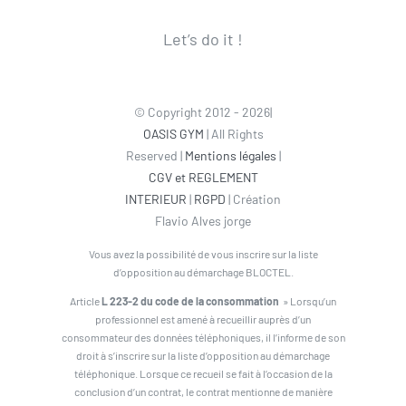
Let’s do it !
© Copyright 2012 - 2026|
OASIS GYM
| All Rights
Reserved |
Mentions légales
|
CGV et REGLEMENT
INTERIEUR
|
RGPD
| Création
Flavio Alves jorge
Vous avez la possibilité de vous inscrire sur la liste
d’opposition au démarchage BLOCTEL.
Article
L 223-2 du code de la consommation
» Lorsqu’un
professionnel est amené à recueillir auprès d’un
consommateur des données téléphoniques, il l’informe de son
droit à s’inscrire sur la liste d’opposition au démarchage
téléphonique. Lorsque ce recueil se fait à l’occasion de la
conclusion d’un contrat, le contrat mentionne de manière