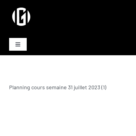
Passer
au
contenu
Toggle
Navigation
Activités
Formules
Planning cours semaine 31 juillet 2023 (1)
Plannings
Equipe