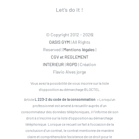
Let’s do it !
© Copyright 2012 - 2026|
OASIS GYM
| All Rights
Reserved |
Mentions légales
|
CGV et REGLEMENT
INTERIEUR
|
RGPD
| Création
Flavio Alves jorge
Vous avez la possibilité de vous inscrire sur la liste
d’opposition au démarchage BLOCTEL.
Article
L 223-2 du code de la consommation
» Lorsqu’un
professionnel est amené à recueillir auprès d’un
consommateur des données téléphoniques, il l’informe de son
droit à s’inscrire sur la liste d’opposition au démarchage
téléphonique. Lorsque ce recueil se fait à l’occasion de la
conclusion d’un contrat, le contrat mentionne de manière
claire et compréhensible l’existence de ce droit pour le