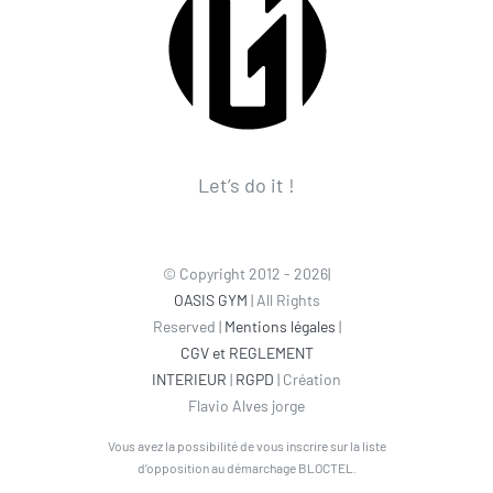
Let’s do it !
© Copyright 2012 - 2026|
OASIS GYM
| All Rights
Reserved |
Mentions légales
|
CGV et REGLEMENT
INTERIEUR
|
RGPD
| Création
Flavio Alves jorge
Vous avez la possibilité de vous inscrire sur la liste
d’opposition au démarchage BLOCTEL.