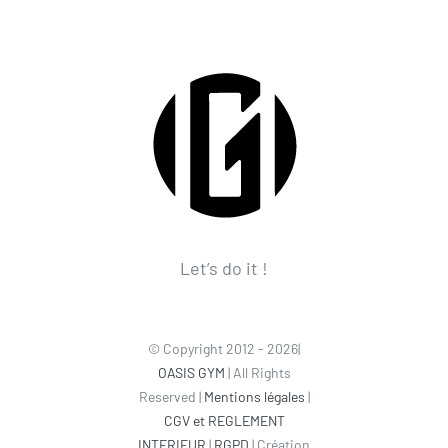
Let’s do it !
© Copyright 2012 - 2026|
OASIS GYM
| All Rights
Reserved |
Mentions légales
|
CGV et REGLEMENT
INTERIEUR
|
RGPD
| Création