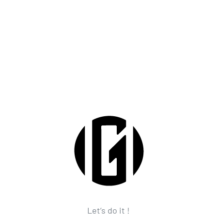
Let’s do it !