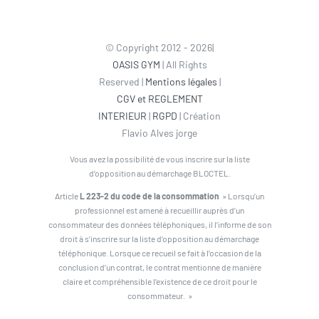
© Copyright 2012 - 2026|
OASIS GYM
| All Rights
Reserved |
Mentions légales
|
CGV et REGLEMENT
INTERIEUR
|
RGPD
| Création
Flavio Alves jorge
Vous avez la possibilité de vous inscrire sur la liste
d’opposition au démarchage BLOCTEL.
Article
L 223-2 du code de la consommation
» Lorsqu’un
professionnel est amené à recueillir auprès d’un
consommateur des données téléphoniques, il l’informe de son
droit à s’inscrire sur la liste d’opposition au démarchage
téléphonique. Lorsque ce recueil se fait à l’occasion de la
conclusion d’un contrat, le contrat mentionne de manière
claire et compréhensible l’existence de ce droit pour le
consommateur. »