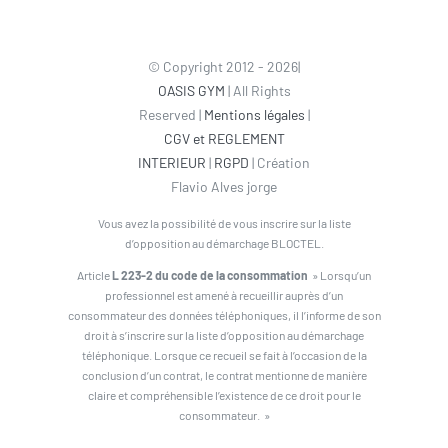
© Copyright 2012 - 2026|
OASIS GYM
| All Rights
Reserved |
Mentions légales
|
CGV et REGLEMENT
INTERIEUR
|
RGPD
| Création
Flavio Alves jorge
Vous avez la possibilité de vous inscrire sur la liste
d’opposition au démarchage BLOCTEL.
Article
L 223-2 du code de la consommation
» Lorsqu’un
professionnel est amené à recueillir auprès d’un
consommateur des données téléphoniques, il l’informe de son
droit à s’inscrire sur la liste d’opposition au démarchage
téléphonique. Lorsque ce recueil se fait à l’occasion de la
conclusion d’un contrat, le contrat mentionne de manière
claire et compréhensible l’existence de ce droit pour le
consommateur. »