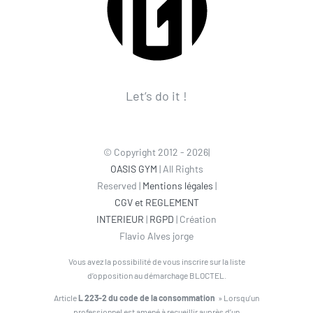
Let’s do it !
© Copyright 2012 - 2026|
OASIS GYM
| All Rights
Reserved |
Mentions légales
|
CGV et REGLEMENT
INTERIEUR
|
RGPD
| Création
Flavio Alves jorge
Vous avez la possibilité de vous inscrire sur la liste
d’opposition au démarchage BLOCTEL.
Article
L 223-2 du code de la consommation
» Lorsqu’un
professionnel est amené à recueillir auprès d’un