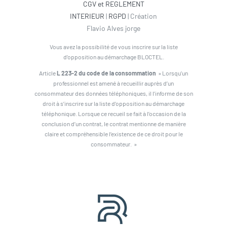
CGV et REGLEMENT
INTERIEUR
|
RGPD
| Création
Flavio Alves jorge
Vous avez la possibilité de vous inscrire sur la liste
d’opposition au démarchage BLOCTEL.
Article
L 223-2 du code de la consommation
» Lorsqu’un
professionnel est amené à recueillir auprès d’un
consommateur des données téléphoniques, il l’informe de son
droit à s’inscrire sur la liste d’opposition au démarchage
téléphonique. Lorsque ce recueil se fait à l’occasion de la
conclusion d’un contrat, le contrat mentionne de manière
claire et compréhensible l’existence de ce droit pour le
consommateur. »