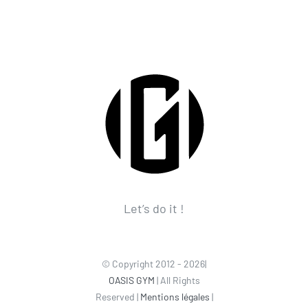
Let’s do it !
© Copyright 2012 - 2026|
OASIS GYM
| All Rights
Reserved |
Mentions légales
|