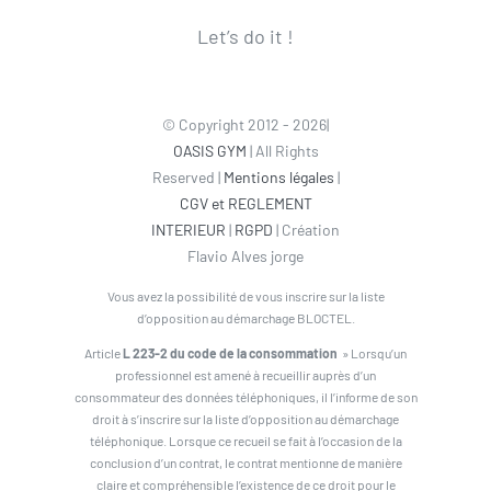
Let’s do it !
© Copyright 2012 - 2026|
OASIS GYM
| All Rights
Reserved |
Mentions légales
|
CGV et REGLEMENT
INTERIEUR
|
RGPD
| Création
Flavio Alves jorge
Vous avez la possibilité de vous inscrire sur la liste
d’opposition au démarchage BLOCTEL.
Article
L 223-2 du code de la consommation
» Lorsqu’un
professionnel est amené à recueillir auprès d’un
consommateur des données téléphoniques, il l’informe de son
droit à s’inscrire sur la liste d’opposition au démarchage
téléphonique. Lorsque ce recueil se fait à l’occasion de la
conclusion d’un contrat, le contrat mentionne de manière
claire et compréhensible l’existence de ce droit pour le