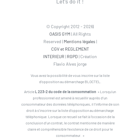
Let’s do it !
© Copyright 2012 - 2026|
OASIS GYM
| All Rights
Reserved |
Mentions légales
|
CGV et REGLEMENT
INTERIEUR
|
RGPD
| Création
Flavio Alves jorge
Vous avez la possibilité de vous inscrire sur la liste
d’opposition au démarchage BLOCTEL.
Article
L 223-2 du code de la consommation
» Lorsqu’un
professionnel est amené à recueillir auprès d’un
consommateur des données téléphoniques, il l’informe de son
droit à s’inscrire sur la liste d’opposition au démarchage
téléphonique. Lorsque ce recueil se fait à l’occasion de la
conclusion d’un contrat, le contrat mentionne de manière
claire et compréhensible l’existence de ce droit pour le
consommateur. »