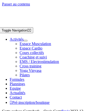
Passer au contenu
Toggle Navigation
Activités
Espace Musculation
Espace Cardio
Cours collectifs
Coaching et suivi
EMS / Electrostimulation
Cross training
Yoga Vinyasa
Pilates
Formules
Plannings
Equipe
Actualités
Contact
Pré-inscription/boutique