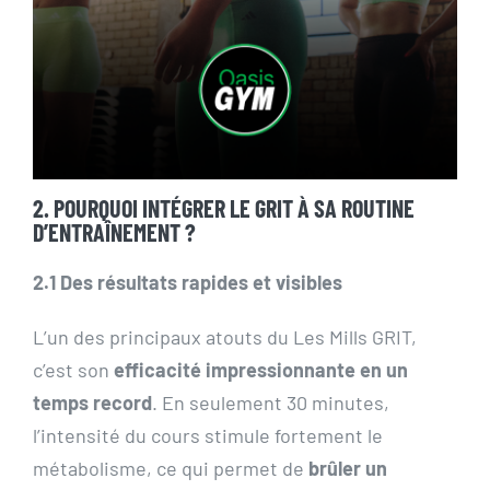
2. POURQUOI INTÉGRER LE GRIT À SA ROUTINE
D’ENTRAÎNEMENT ?
2.1 Des résultats rapides et visibles
L’un des principaux atouts du Les Mills GRIT,
c’est son
efficacité impressionnante en un
temps record
. En seulement 30 minutes,
l’intensité du cours stimule fortement le
métabolisme, ce qui permet de
brûler un