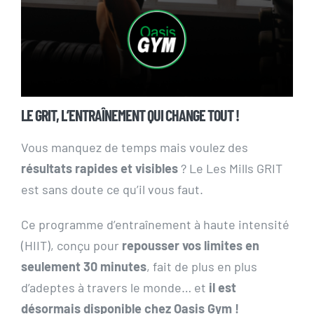
LE GRIT, L’ENTRAÎNEMENT QUI CHANGE TOUT !
Vous manquez de temps mais voulez des
résultats rapides et visibles
? Le Les Mills GRIT
est sans doute ce qu’il vous faut.
Ce programme d’entraînement à haute intensité
(HIIT), conçu pour
repousser vos limites en
seulement 30 minutes
, fait de plus en plus
d’adeptes à travers le monde… et
il est
désormais disponible chez Oasis Gym !