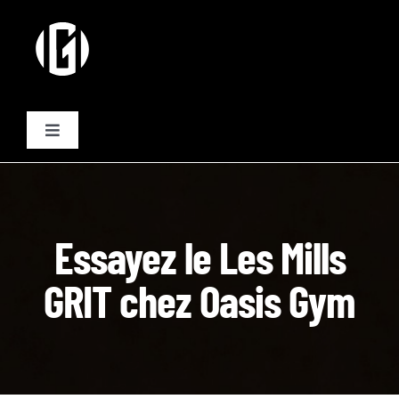
Passer
au
contenu
Toggle
Navigation
Activités
Formules
Essayez le Les Mills
GRIT chez Oasis Gym
Plannings
Equipe