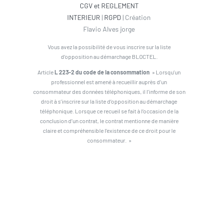
CGV et REGLEMENT
INTERIEUR
|
RGPD
| Création
Flavio Alves jorge
Vous avez la possibilité de vous inscrire sur la liste
d’opposition au démarchage BLOCTEL.
Article
L 223-2 du code de la consommation
» Lorsqu’un
professionnel est amené à recueillir auprès d’un
consommateur des données téléphoniques, il l’informe de son
droit à s’inscrire sur la liste d’opposition au démarchage
téléphonique. Lorsque ce recueil se fait à l’occasion de la
conclusion d’un contrat, le contrat mentionne de manière
claire et compréhensible l’existence de ce droit pour le
consommateur. »