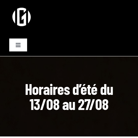
Passer
au
contenu
Toggle
Navigation
Activités
Formules
Horaires d’été du
13/08 au 27/08
Plannings
Equipe