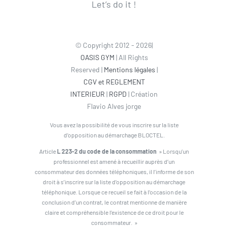
Let’s do it !
© Copyright 2012 - 2026|
OASIS GYM
| All Rights
Reserved |
Mentions légales
|
CGV et REGLEMENT
INTERIEUR
|
RGPD
| Création
Flavio Alves jorge
Vous avez la possibilité de vous inscrire sur la liste
d’opposition au démarchage BLOCTEL.
Article
L 223-2 du code de la consommation
» Lorsqu’un
professionnel est amené à recueillir auprès d’un
consommateur des données téléphoniques, il l’informe de son
droit à s’inscrire sur la liste d’opposition au démarchage
téléphonique. Lorsque ce recueil se fait à l’occasion de la
conclusion d’un contrat, le contrat mentionne de manière
claire et compréhensible l’existence de ce droit pour le
consommateur. »