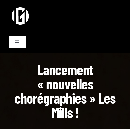
Passer
au
contenu
Toggle
Navigation
Activités
Lancement
Formules
« nouvelles
chorégraphies » Les
Plannings
Mills !
Equipe